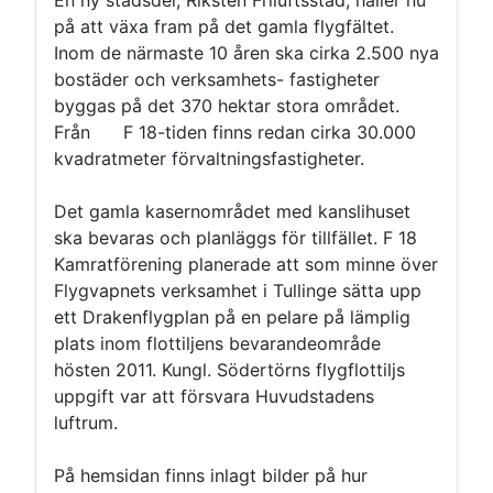
En ny stadsdel, Riksten Friluftsstad, håller nu
på att växa fram på det gamla flygfältet.
Inom de närmaste 10 åren ska cirka 2.500 nya
bostäder och verksamhets- fastigheter
byggas på det 370 hektar stora området.
Från F 18-tiden finns redan cirka 30.000
kvadratmeter förvaltningsfastigheter.
Det gamla kasernområdet med kanslihuset
ska bevaras och planläggs för tillfället. F 18
Kamratförening planerade att som minne över
Flygvapnets verksamhet i Tullinge sätta upp
ett Drakenflygplan på en pelare på lämplig
plats inom flottiljens bevarandeområde
hösten 2011. Kungl. Södertörns flygflottiljs
uppgift var att försvara Huvudstadens
luftrum.
På hemsidan finns inlagt bilder på hur