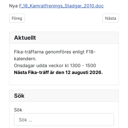
Nya
F_18_Kamratfrenings_Stadgar_2010.doc
Föregående artikel: test front
Nästa artike
Föreg
Nästa
Aktuellt
Fika-träffarna genomföres enligt F18-
kalendern.
Onsdagar udda veckor kl 1300 - 1500
Nästa Fika-träff är den 12 augusti 2026.
Sök
Sök