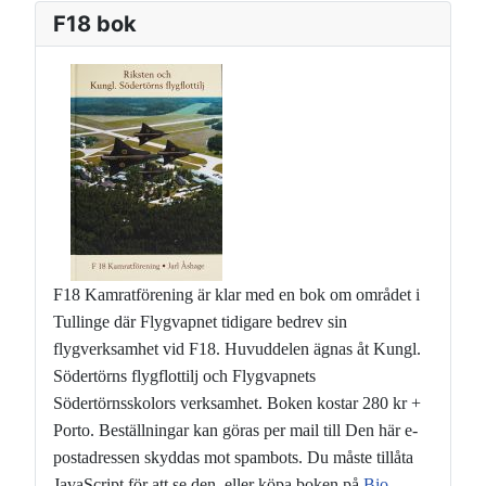
F18 bok
F18 Kamratförening är klar med en bok om området i
Tullinge där Flygvapnet tidigare bedrev sin
flygverksamhet vid F18. Huvuddelen ägnas åt Kungl.
Södertörns flygflottilj och Flygvapnets
Södertörnsskolors verksamhet. Boken kostar 280 kr +
Porto. Beställningar kan göras per mail till
Den här e-
postadressen skyddas mot spambots. Du måste tillåta
JavaScript för att se den.
eller köpa boken på
Bio