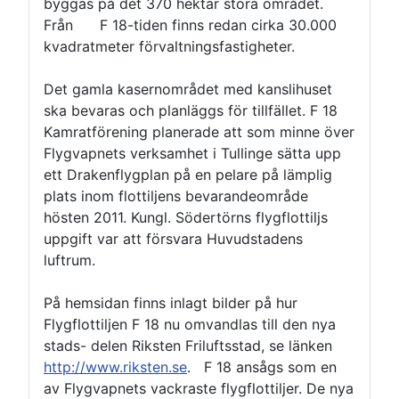
byggas på det 370 hektar stora området.
Från F 18-tiden finns redan cirka 30.000
kvadratmeter förvaltningsfastigheter.
Det gamla kasernområdet med kanslihuset
ska bevaras och planläggs för tillfället. F 18
Kamratförening planerade att som minne över
Flygvapnets verksamhet i Tullinge sätta upp
ett Drakenflygplan på en pelare på lämplig
plats inom flottiljens bevarandeområde
hösten 2011. Kungl. Södertörns flygflottiljs
uppgift var att försvara Huvudstadens
luftrum.
På hemsidan finns inlagt bilder på hur
Flygflottiljen F 18 nu omvandlas till den nya
stads- delen Riksten Friluftsstad, se länken
http://www.riksten.se
. F 18 ansågs som en
av Flygvapnets vackraste flygflottiljer. De nya