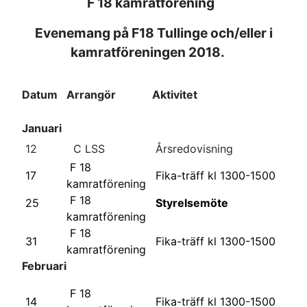
F 18 kamratförening
Evenemang på F18 Tullinge och/eller i
kamratföreningen 2018.
Datum
Arrangör
Aktivitet
Januari
12
C LSS
Årsredovisning
F 18
17
Fika-träff kl 1300-1500
kamratförening
F 18
25
Styrelsemöte
kamratförening
F 18
31
Fika-träff kl 1300-1500
kamratförening
Februari
F 18
14
Fika-träff kl 1300-1500