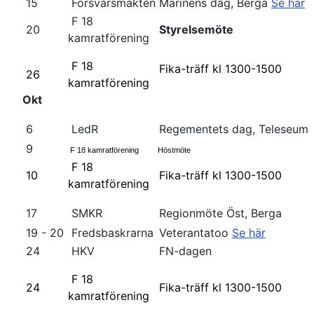
15
Försvarsmakten
Marinens dag, Berga
Se här
F 18
20
Styrelsemöte
kamratförening
F 18
Fika-träff kl 1300-1500
26
kamratförening
Okt
6
LedR
Regementets dag, Teleseum
9
F 18 kamratförening
Höstmöte
F 18
10
Fika-träff kl 1300-1500
kamratförening
17
SMKR
Regionmöte Öst, Berga
19 - 20
Fredsbaskrarna
Veterantatoo
Se här
24
HKV
FN-dagen
F 18
24
Fika-träff kl 1300-1500
kamratförening