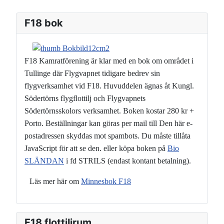
F18 bok
F18 Kamratförening är klar med en bok om området i
Tullinge där Flygvapnet tidigare bedrev sin
flygverksamhet vid F18. Huvuddelen ägnas åt Kungl.
Södertörns flygflottilj och Flygvapnets
Södertörnsskolors verksamhet. Boken kostar 280 kr +
Porto. Beställningar kan göras per mail till
Den här e-
postadressen skyddas mot spambots. Du måste tillåta
JavaScript för att se den.
eller köpa boken på
Bio
SLÄNDAN
i fd STRILS (endast kontant betalning).
Läs mer här om
Minnesbok F18
F18 flottiljrum