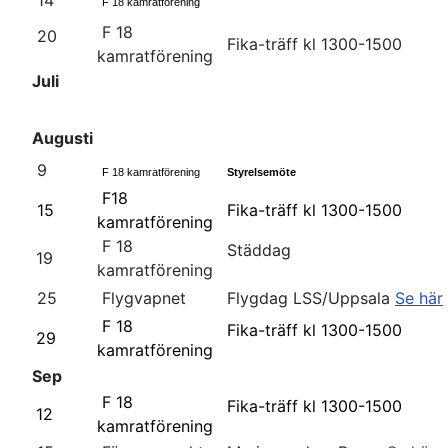
14
F 18 kamratförening
F 18
20
Fika-träff kl 1300-1500
kamratförening
Juli
Augusti
9
F 18 kamratförening
Styrelsemöte
F18
15
Fika-träff kl 1300-1500
kamratförening
F 18
Städdag
19
kamratförening
25
Flygvapnet
Flygdag LSS/Uppsala
Se här
F 18
Fika-träff kl 1300-1500
29
kamratförening
Sep
F 18
Fika-träff kl 1300-1500
12
kamratförening