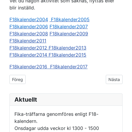
Vet du någon aktivitet som saknas, flyttas eller
blir inställd.
F18kalender2004
F18kalender2005
F18kalender2006
F18kalender2007
F18kalender2008
F18kalender2009
F18kalender2011
F18kalender2012
F18kalender2013
F18kalender2014
F18kalender2015
F18kalender2016
F18kalender2017
Föregående artikel: Kalender 2017
Nästa artike
Föreg
Nästa
Aktuellt
Fika-träffarna genomföres enligt F18-
kalendern.
Onsdagar udda veckor kl 1300 - 1500