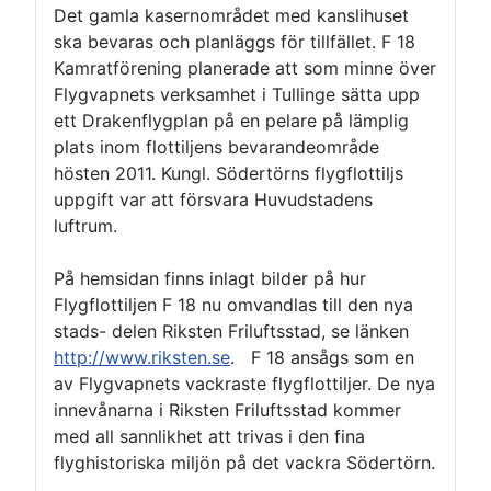
Det gamla kasernområdet med kanslihuset
ska bevaras och planläggs för tillfället. F 18
Kamratförening planerade att som minne över
Flygvapnets verksamhet i Tullinge sätta upp
ett Drakenflygplan på en pelare på lämplig
plats inom flottiljens bevarandeområde
hösten 2011. Kungl. Södertörns flygflottiljs
uppgift var att försvara Huvudstadens
luftrum.
På hemsidan finns inlagt bilder på hur
Flygflottiljen F 18 nu omvandlas till den nya
stads- delen Riksten Friluftsstad, se länken
http://www.riksten.se
. F 18 ansågs som en
av Flygvapnets vackraste flygflottiljer. De nya
innevånarna i Riksten Friluftsstad kommer
med all sannlikhet att trivas i den fina
flyghistoriska miljön på det vackra Södertörn.