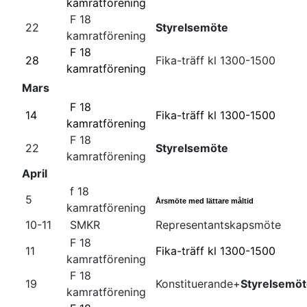
kamratförening
F 18
22
Styrelsemöte
kamratförening
F 18
28
Fika-träff kl 1300-1500
kamratförening
Mars
F 18
14
Fika-träff kl 1300-1500
kamratförening
F 18
22
Styrelsemöte
kamratförening
April
f 18
5
Årsmöte med lättare måltid
kamratförening
10-11
SMKR
Representantskapsmöte
F 18
11
Fika-träff kl 1300-1500
kamratförening
F 18
19
Konstituerande+
Styrelsemö
kamratförening