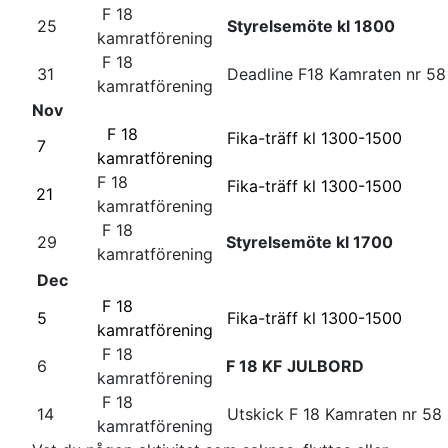
F 18
25
Styrelsemöte kl 1800
kamratförening
F 18
31
Deadline F18 Kamraten nr 58
kamratförening
Nov
F 18
Fika-träff kl 1300-1500
7
kamratförening
F 18
Fika-träff kl 1300-1500
21
kamratförening
F 18
29
Styrelsemöte kl 1700
kamratförening
Dec
F 18
5
Fika-träff kl 1300-1500
kamratförening
F 18
6
F 18 KF
JULBORD
kamratförening
F 18
14
Utskick F 18 Kamraten nr 58
kamratförening