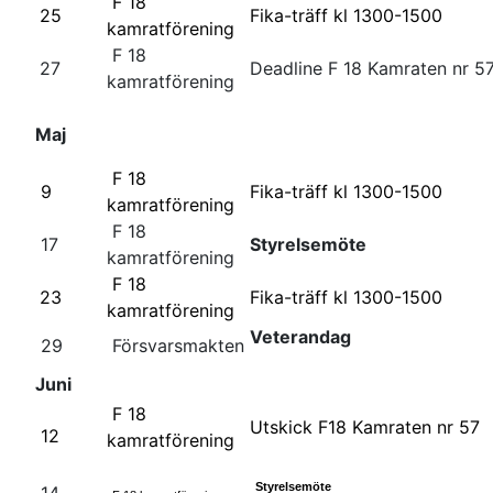
F 18
25
Fika-träff kl 1300-1500
kamratförening
F 18
27
Deadline F 18 Kamraten nr 5
kamratförening
Maj
F 18
9
Fika-träff kl 1300-1500
kamratförening
F 18
17
Styrelsemöte
kamratförening
F 18
23
Fika-träff kl 1300-1500
kamratförening
Veterandag
29
Försvarsmakten
Juni
F 18
Utskick F18 Kamraten nr 57
12
kamratförening
Styrelsemöte