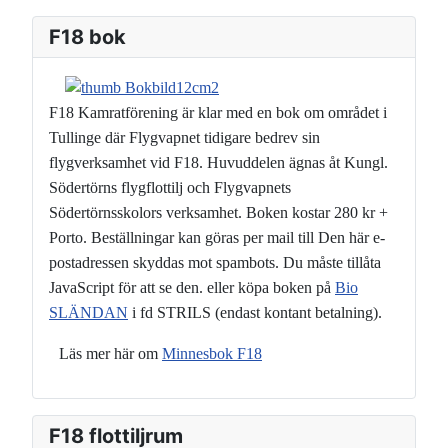
F18 bok
F18 Kamratförening är klar med en bok om området i
Tullinge där Flygvapnet tidigare bedrev sin
flygverksamhet vid F18. Huvuddelen ägnas åt Kungl.
Södertörns flygflottilj och Flygvapnets
Södertörnsskolors verksamhet. Boken kostar 280 kr +
Porto. Beställningar kan göras per mail till
Den här e-
postadressen skyddas mot spambots. Du måste tillåta
JavaScript för att se den.
eller köpa boken på
Bio
SLÄNDAN
i fd STRILS (endast kontant betalning).
Läs mer här om
Minnesbok F18
F18 flottiljrum